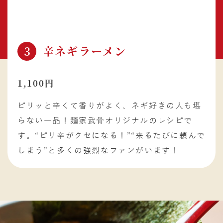
辛ネギラーメン
3
1,100円
ピリッと辛くて香りがよく、ネギ好きの人も堪
らない一品！麺家武骨オリジナルのレシピで
す。“ピリ辛がクセになる！”“来るたびに頼んで
しまう”と多くの強烈なファンがいます！